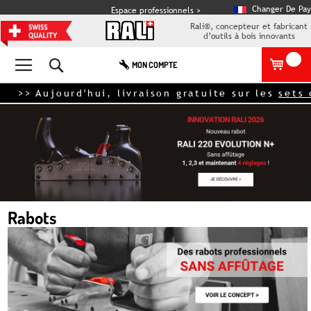
Changer De Pay
Espace professionnels >
Rali®, concepteur et fabricant
d’outils à bois innovants
Rechercher
MON COMPTE
 Aujourd'hui, livraison gratuite sur les
sets de la
Rabots