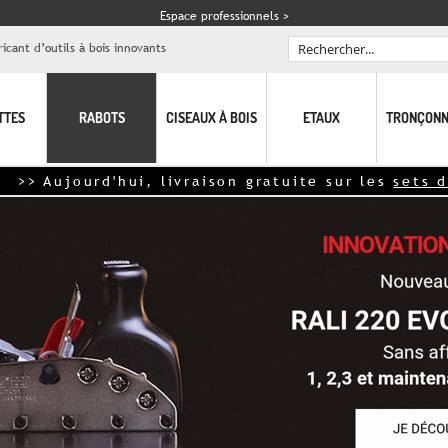
Espace professionnels >
icant d’outils à bois innovants
Rechercher
TTES
RABOTS
CISEAUX À BOIS
ETAUX
TRONÇONN
jourd'hui, livraison gratuite sur les
sets de lame