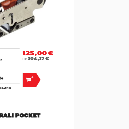
125,00 €
104,17 €
me
de
PARATEUR
RALI POCKET