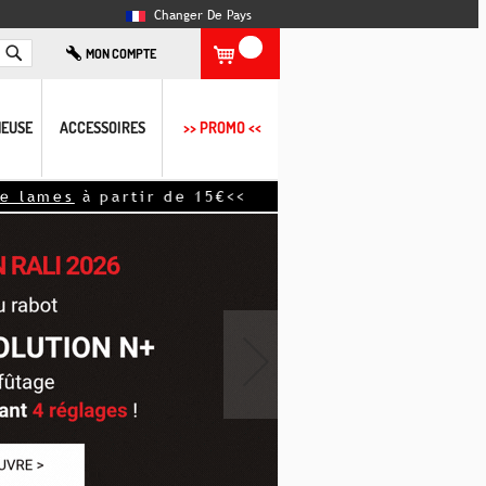
Changer De Pays
Rechercher
MON COMPTE
EUSE
ACCESSOIRES
>> PROMO <<
s
à partir de 15€<<
›