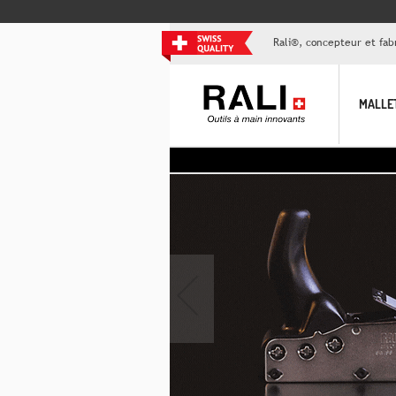
Rali®, concepteur et fabr
MALLE
>> Au
‹