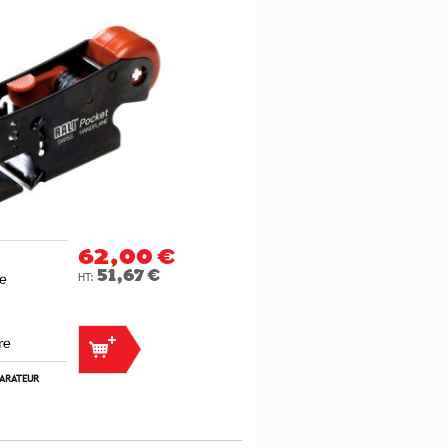
62,00 €
51,67 €
me
re
PARATEUR