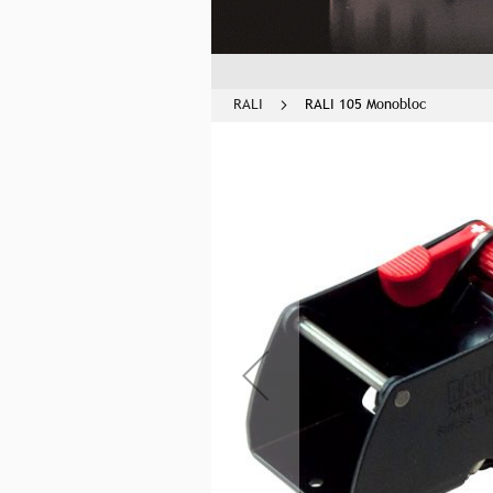
RALI
RALI 105 Monobloc
Skip
to
the
end
of
the
images
gallery