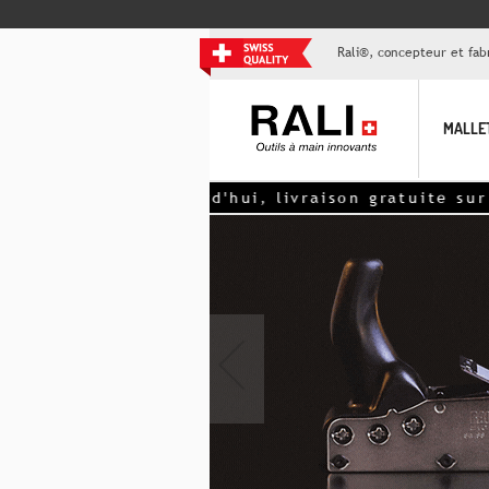
Rali®, concepteur et fabr
MALLE
 Aujourd'hui, livraison gratuite sur les
sets de la
‹