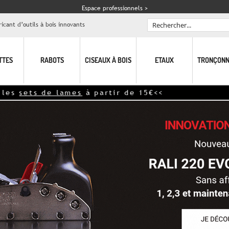
Espace professionnels >
icant d’outils à bois innovants
Rechercher
TTES
RABOTS
CISEAUX À BOIS
ETAUX
TRONÇONN
mes
à partir de 15€<<