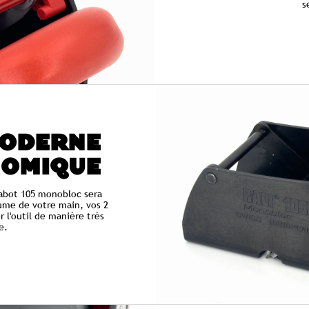
s
MODERNE
NOMIQUE
rabot 105 monobloc sera
ume de votre main, vos 2
 l'outil de manière très
e.