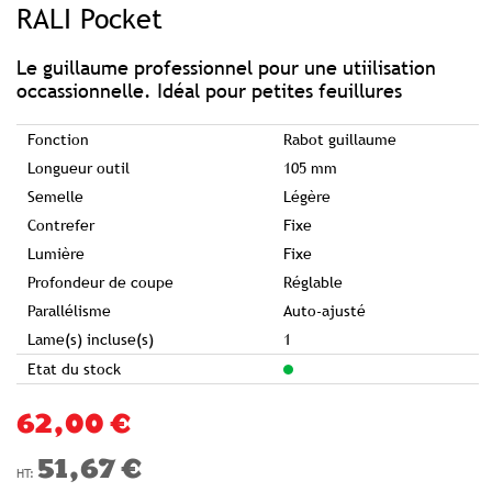
RALI Pocket
the
beginning
of
the
images
Le guillaume professionnel pour une utiilisation
gallery
occassionnelle. Idéal pour petites feuillures
Fonction
Rabot guillaume
Longueur outil
105 mm
Semelle
Légère
Contrefer
Fixe
Lumière
Fixe
Profondeur de coupe
Réglable
Parallélisme
Auto-ajusté
Lame(s) incluse(s)
1
Etat du stock
62,00 €
51,67 €