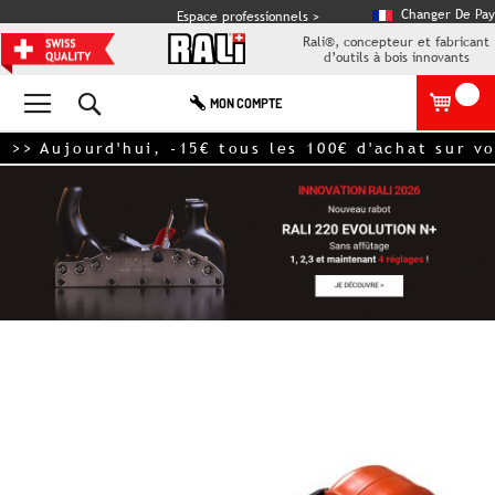
Changer De Pay
Espace professionnels >
Rali®, concepteur et fabricant
d’outils à bois innovants
Rechercher
MON COMPTE
jourd'hui, -15€ tous les 100€ d'achat sur votre 
Skip
to
the
end
of
the
images
gallery