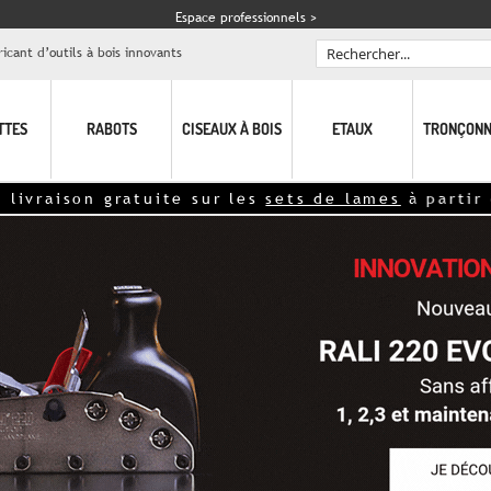
Espace professionnels >
icant d’outils à bois innovants
Rechercher
TTES
RABOTS
CISEAUX À BOIS
ETAUX
TRONÇONN
uite sur les
sets de lames
à partir de 15€<<