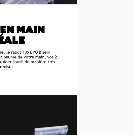
 EN MAIN
ÉALE
e, le rabot 105 EVO B sera
la paume de votre main, vos 2
uider l'outil de manière très
récise.