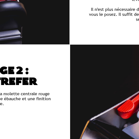
Il n'est plus nécessaire
vous le posez. Il suffit d
s
E 2 :
TREFER
 la molette centrale rouge
e ébauche et une finition
te.