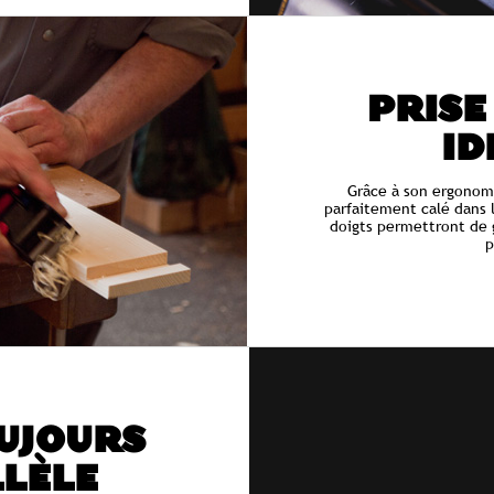
PRISE
ID
Grâce à son ergonomi
parfaitement calé dans 
doigts permettront de g
p
UJOURS
LÈLE