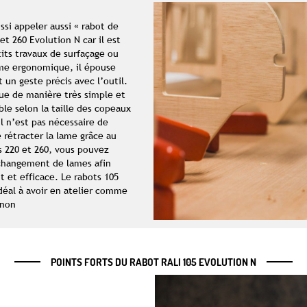
ssi appeler aussi « rabot de
et 260 Evolution N car il est
tits travaux de surfaçage ou
rme ergonomique, il épouse
un geste précis avec l’outil.
tue de manière très simple et
ble selon la taille des copeaux
il n’est pas nécessaire de
e rétracter la lame grâce au
 220 et 260, vous pouvez
changement de lames afin
t et efficace. Le rabots 105
déal à avoir en atelier comme
gnon
POINTS FORTS DU RABOT RALI 105 EVOLUTION N