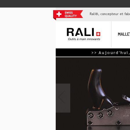
Rali®, concepteur et fabr
MALLE
>> Aujourd'hui, livraison grat
‹