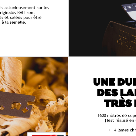
és astucieusement sur les
riginales RALI sont
 et calées pour être
s à la semelle.
UNE DUR
DES LA
TRÈS
1600 mètres de cop
(Test réalisé en
++ 4 lames ch