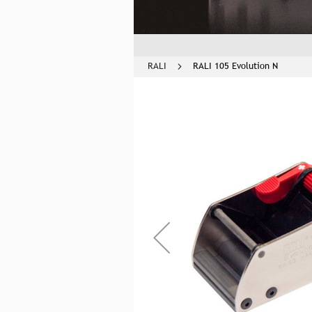
RALI
RALI 105 Evolution N
Skip
to
the
end
of
the
images
gallery