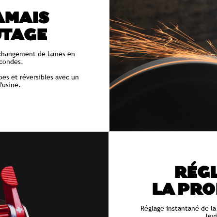
AMAIS
UTAGE
changement de lames en
condes.
pes et réversibles avec un
'usine.
RÉGL
LA PR
Réglage instantané de l
lev