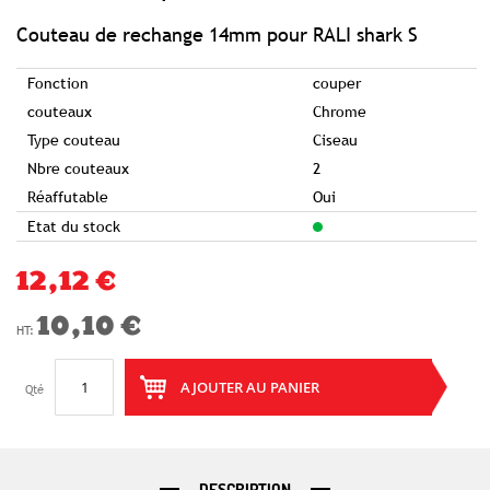
of
the
images
Couteau de rechange 14mm pour RALI shark S
gallery
Fonction
couper
couteaux
Chrome
Type couteau
Ciseau
Nbre couteaux
2
Réaffutable
Oui
Etat du stock
12,12 €
10,10 €
AJOUTER AU PANIER
Qté
DESCRIPTION