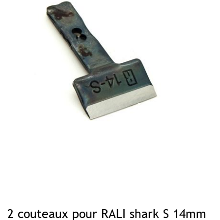
Skip
to
2 couteaux pour RALI shark S 14mm
the
beginning