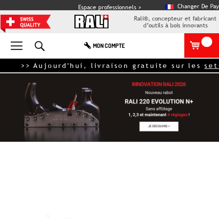
Changer De Pay
Espace professionnels >
Rali®, concepteur et fabricant
d’outils à bois innovants
Rechercher
MON COMPTE
>> Aujourd'hui, livraison gratuite sur les
sets de
Skip
to
the
end
of
the
images
gallery