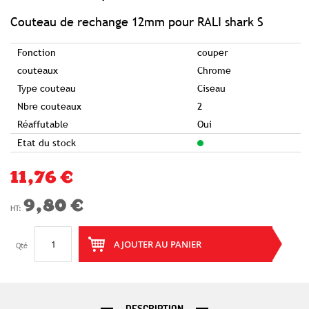
of
the
images
Couteau de rechange 12mm pour RALI shark S
gallery
Fonction
couper
couteaux
Chrome
Type couteau
Ciseau
Nbre couteaux
2
Réaffutable
Oui
Etat du stock
11,76 €
9,80 €
AJOUTER AU PANIER
Qté
DESCRIPTION