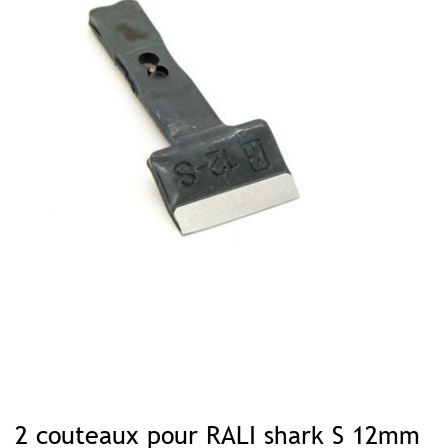
Skip
to
2 couteaux pour RALI shark S 12mm
the
beginning