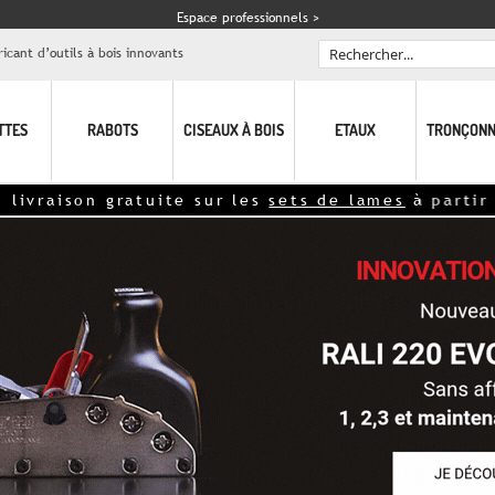
Espace professionnels >
icant d’outils à bois innovants
Rechercher
TTES
RABOTS
CISEAUX À BOIS
ETAUX
TRONÇONN
uite sur les
sets de lames
à partir de 15€<<