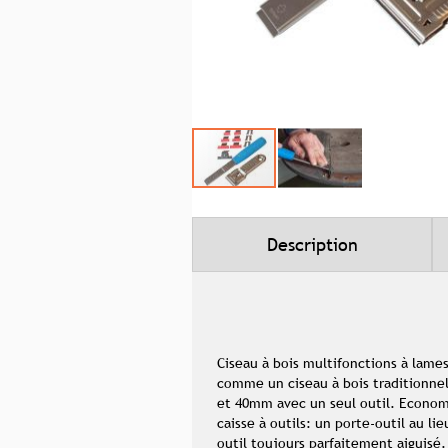
Skip
to
the
beginning
of
Description
the
images
gallery
Ciseau à bois multifonctions à lames
comme un ciseau à bois traditionnel
et 40mm avec un seul outil. Economi
caisse à outils: un porte-outil au li
outil toujours parfaitement aiguis