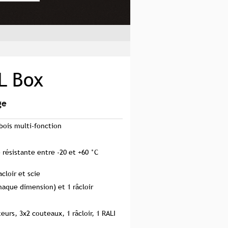
L Box
ge
bois multi-fonction
 résistante entre -20 et +60 °C
acloir et scie
haque dimension) et 1 râcloir
eurs, 3x2 couteaux, 1 râcloir, 1 RALI