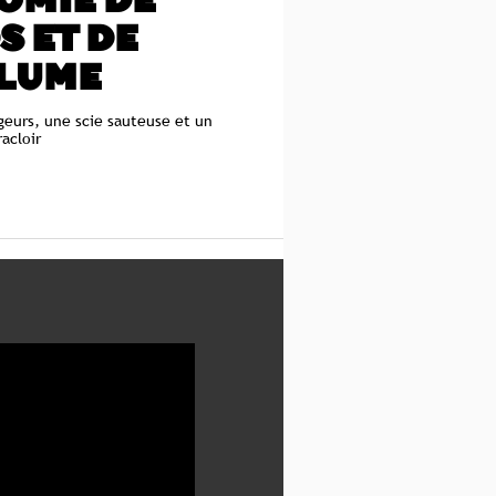
OMIE DE
S ET DE
LUME
rgeurs, une scie sauteuse et un
racloir