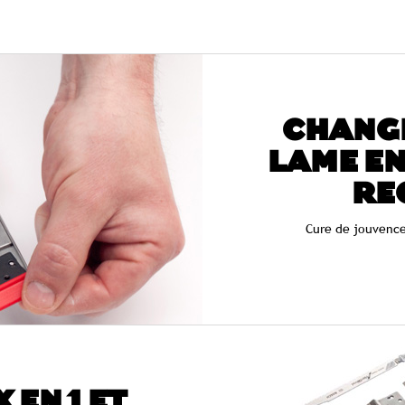
CHANG
LAME EN
RE
Cure de jouvence
 EN 1 ET