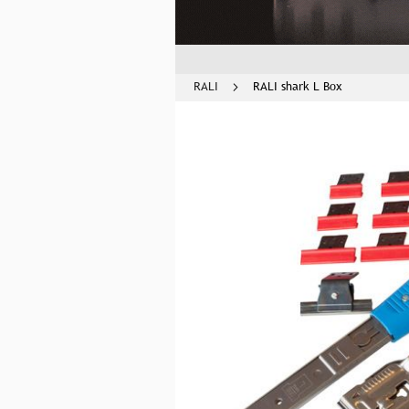
RALI
RALI shark L Box
Skip
to
the
end
of
the
images
gallery