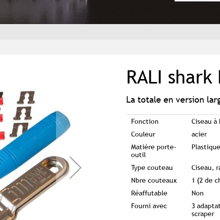
RALI shark 
La totale en version lar
Fonction
Ciseau à 
Couleur
acier
Matière porte-
Plastique
outil
Type couteau
Ciseau, r
Nbre couteaux
1 (2 de c
Réaffutable
Non
Fourni avec
3 adaptat
scraper