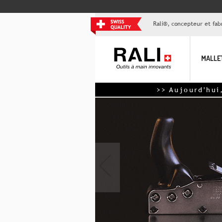
Rali®, concepteur et fabr
MALLE
>> Aujourd'hui, livraison grat
‹