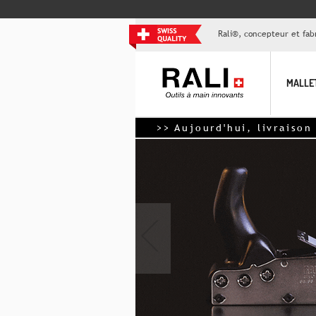
Rali®, concepteur et fabr
MALLE
>> Aujourd'hui, livraison gratu
‹