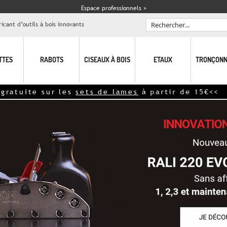
Espace professionnels >
icant d’outils à bois innovants
Rechercher
TTES
RABOTS
CISEAUX À BOIS
ETAUX
TRONÇONN
ite sur les
sets de lames
à partir de 15€<<