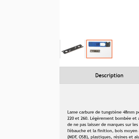
Skip
to
the
beginning
Description
of
the
images
gallery
Lame carbure de tungstène 48mm pou
220 et 260. Légèrement bombée et ar
de ne pas laisser de marques sur les
l'ébauche et la finition, bois moyen
(MDF, OSB), plastiques, résines et 