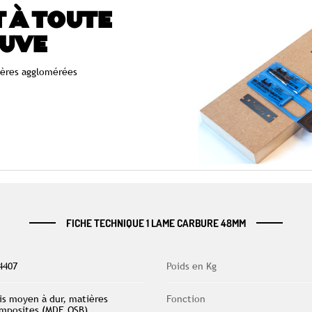
 À TOUTE
UVE
ières agglomérées
FICHE TECHNIQUE 1 LAME CARBURE 48MM
4407
Poids en Kg
is moyen à dur, matières
Fonction
mposites (MDF, OSB),