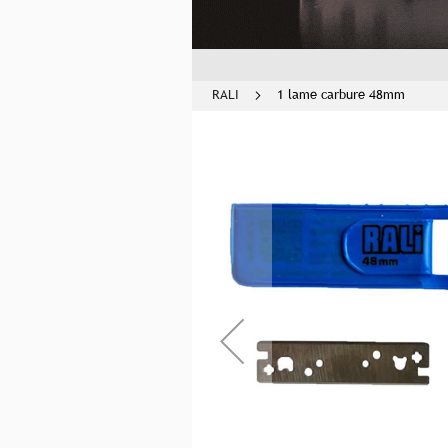
RALI
1 lame carbure 48mm
Skip
to
the
end
of
the
images
gallery