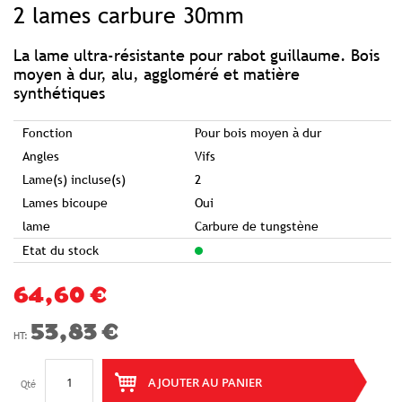
2 lames carbure 30mm
the
beginning
of
the
images
La lame ultra-résistante pour rabot guillaume. Bois
gallery
moyen à dur, alu, aggloméré et matière
synthétiques
Fonction
Pour bois moyen à dur
Angles
Vifs
Lame(s) incluse(s)
2
Lames bicoupe
Oui
lame
Carbure de tungstène
Etat du stock
64,60 €
53,83 €
AJOUTER AU PANIER
Qté