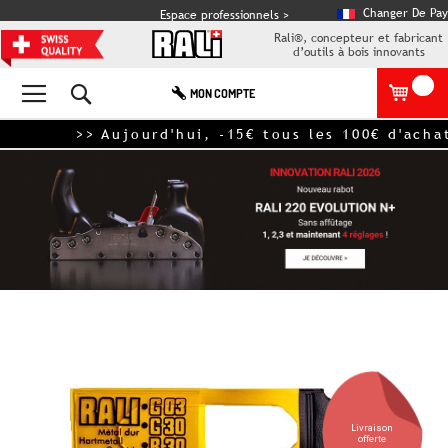
Changer De Pay
Espace professionnels >
Rali®, concepteur et fabricant
d’outils à bois innovants
Rechercher
MON COMPTE
>> Aujourd'hui, -15€ tous les 100€ d'achat 
Skip
to
the
end
of
the
images
gallery
Livraison
offerte