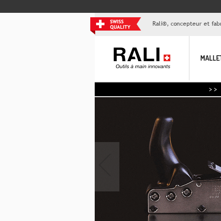
Rali®, concepteur et fabr
MALLE
>> Aujourd'hui,
‹