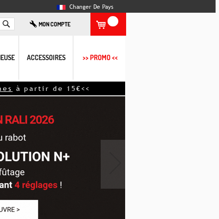
Changer De Pays
Rechercher
MON COMPTE
EUSE
ACCESSOIRES
>> PROMO <<
de 15€<<
›