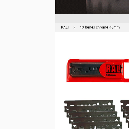
RALI
10 lames chrome 48mm
Skip
to
the
end
of
the
images
gallery