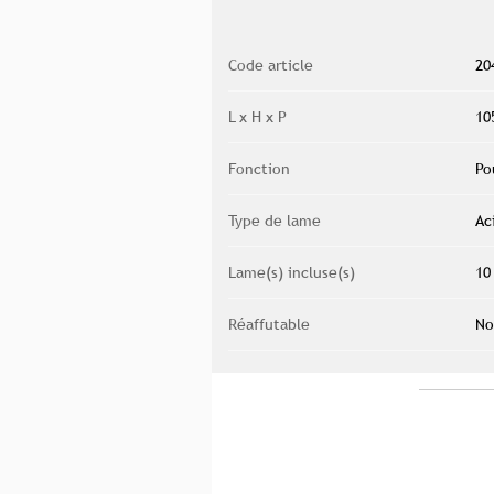
Code article
20
L x H x P
10
Fonction
Po
Type de lame
Ac
Lame(s) incluse(s)
10
Réaffutable
No