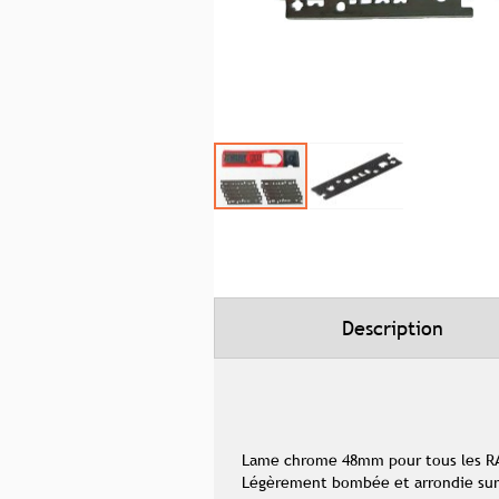
Skip
to
the
beginning
of
the
images
gallery
Description
Lame chrome 48mm pour tous les RALI
Légèrement bombée et arrondie sur 