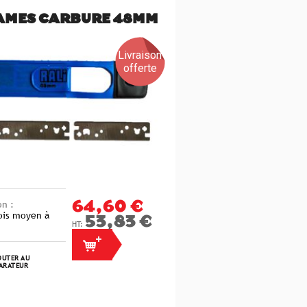
LAMES CARBURE 48MM
Livraison
offerte
on :
64,60 €
ois moyen à
53,83 €
UTER AU
ARATEUR