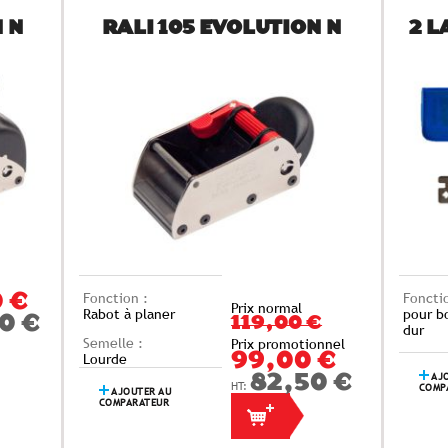
 N
RALI 105 EVOLUTION N
2 
Fonction :
Foncti
 €
Prix normal
Rabot à planer
pour b
0 €
119,00 €
dur
Semelle :
Prix promotionnel
Lourde
99,00 €
AJO
82,50 €
COMP
AJOUTER AU
COMPARATEUR