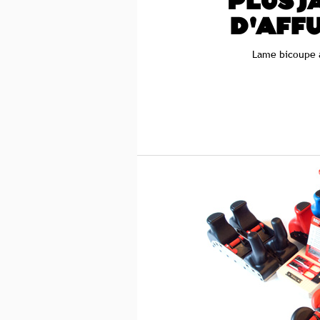
PLUS J
D'AFF
Lame bicoupe 