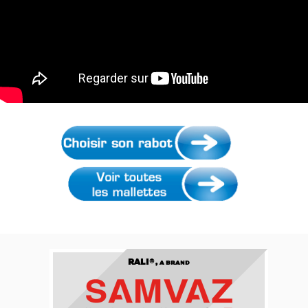
RALI®,
A BRAND