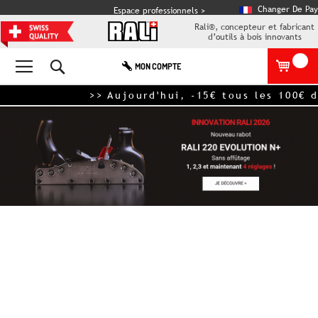
Changer De Pay
Espace professionnels >
Rali®, concepteur et fabricant
d’outils à bois innovants
Rechercher
MON COMPTE
>> Aujourd'hui, -15€ tous les 100€ 
Skip
to
the
end
of
the
images
gallery