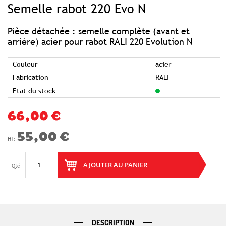
Semelle rabot 220 Evo N
the
beginning
of
the
images
Pièce détachée : semelle complète (avant et
gallery
arrière) acier pour rabot RALI 220 Evolution N
Couleur
acier
Fabrication
RALI
Etat du stock
66,00 €
55,00 €
AJOUTER AU PANIER
Qté
DESCRIPTION