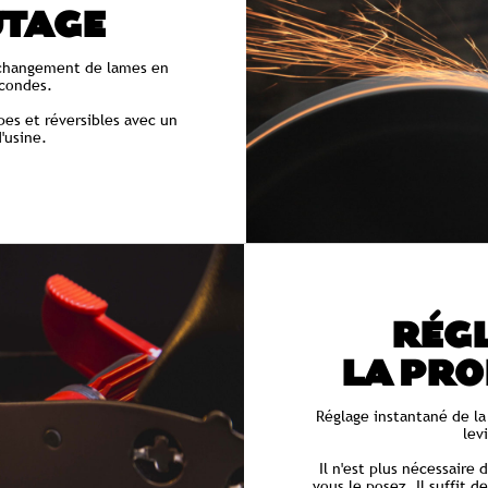
UTAGE
changement de lames en
condes.
pes et réversibles avec un
'usine.
RÉGL
LA PR
Réglage instantané de l
lev
Il n'est plus nécessaire
vous le posez. Il suffit d