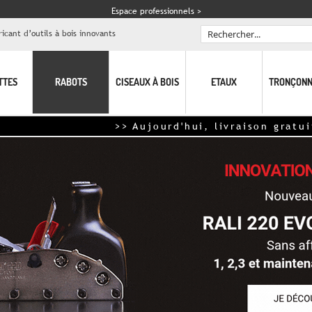
Espace professionnels >
icant d’outils à bois innovants
Rechercher
TTES
RABOTS
CISEAUX À BOIS
ETAUX
TRONÇONN
>> Aujourd'hui, livraison gratuite sur les
sets d