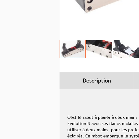
Skip
to
the
beginning
of
the
Description
images
gallery
C'est le rabot à planer à deux mains
Evolution N avec ses flancs nickelés
utiliser à deux mains, pour les prof
éclairés. Ce rabot embarque le sy