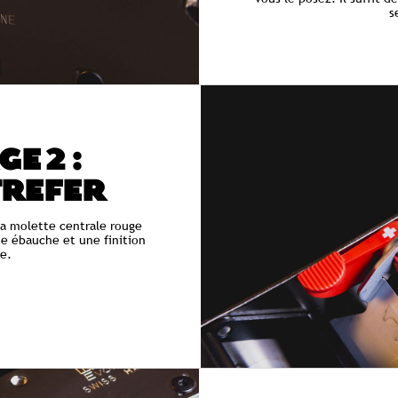
s
E 2 :
TREFER
 la molette centrale rouge
e ébauche et une finition
te.