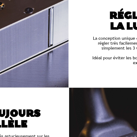
RÉGL
LA L
La conception unique 
régler très facileme
simplement les 3 v
Idéal pour éviter les b
e
UJOURS
LÈLE
és astucieusement sur les