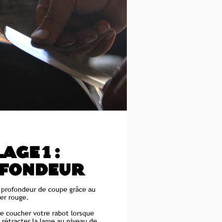
AGE 1 :
OFONDEUR
a profondeur de coupe grâce au
ier rouge.
 de coucher votre rabot lorsque
e rétracter la lame au niveau de