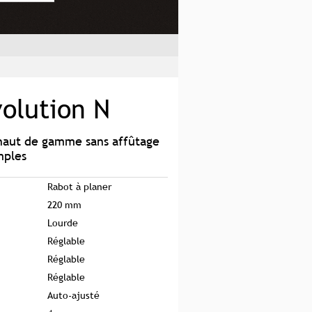
volution N
 haut de gamme sans affûtage
mples
Rabot à planer
220 mm
Lourde
Réglable
Réglable
Réglable
Auto-ajusté