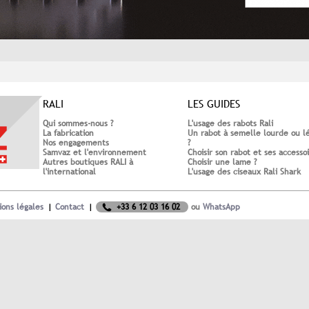
RALI
LES GUIDES
Qui sommes-nous ?
L'usage des rabots Rali
La fabrication
Un rabot à semelle lourde ou l
Nos engagements
?
Samvaz et l'environnement
Choisir son rabot et ses accesso
Autres boutiques RALI à
Choisir une lame ?
l'international
L'usage des ciseaux Rali Shark
ons légales
Contact
+33 6 12 03 16 02
ou
WhatsApp