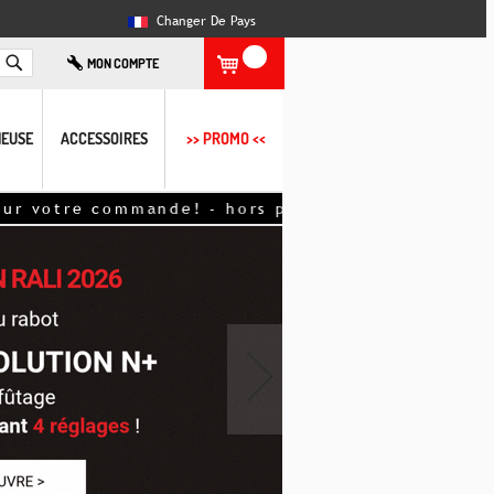
Changer De Pays
Rechercher
MON COMPTE
EUSE
ACCESSOIRES
>> PROMO <<
ur votre commande! - hors promotions - déduits d
›