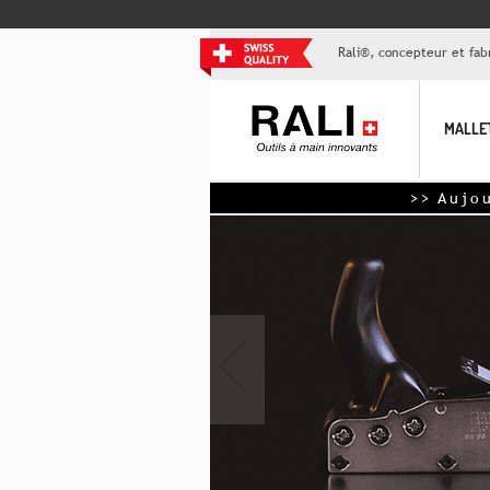
Rali®, concepteur et fabr
MALLE
>> Aujourd'hui,
‹