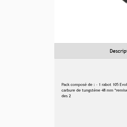
Skip
to
the
beginning
of
Descrip
the
images
gallery
Pack composé de : - 1 rabot 105 Evol
carbure de tungstène 48 mm *remise 
des 2