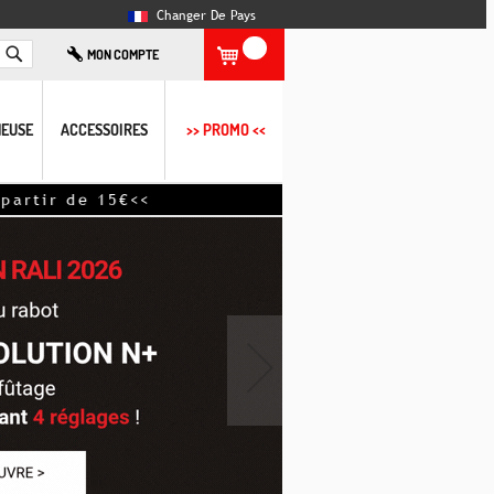
Changer De Pays
Rechercher
MON COMPTE
EUSE
ACCESSOIRES
>> PROMO <<
de 15€<<
›