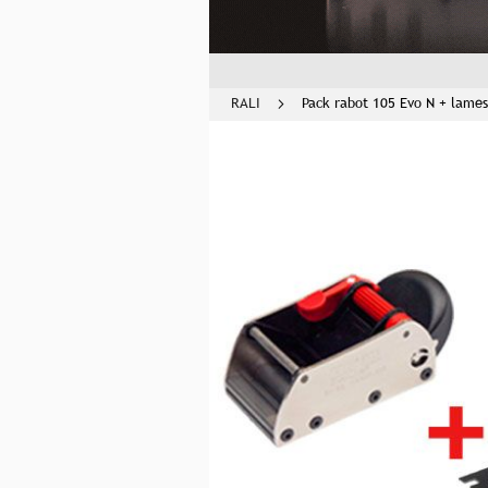
RALI
Pack rabot 105 Evo N + lames
Skip
to
the
end
of
the
images
gallery