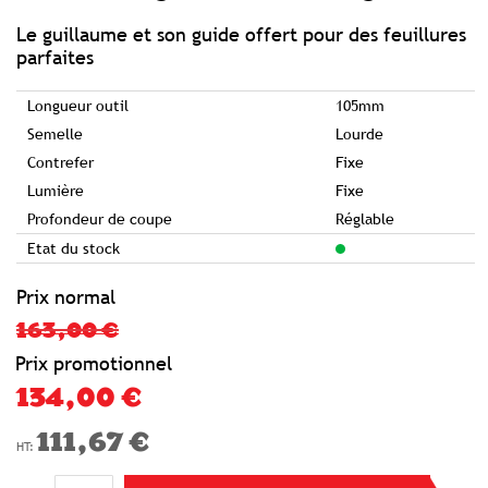
of
the
images
Le guillaume et son guide offert pour des feuillures
gallery
parfaites
Longueur outil
105mm
Semelle
Lourde
Contrefer
Fixe
Lumière
Fixe
Profondeur de coupe
Réglable
Etat du stock
Prix normal
163,00 €
Prix promotionnel
134,00 €
111,67 €