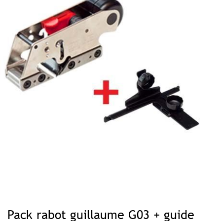
Skip
to
Pack rabot guillaume G03 + guide
the
beginning