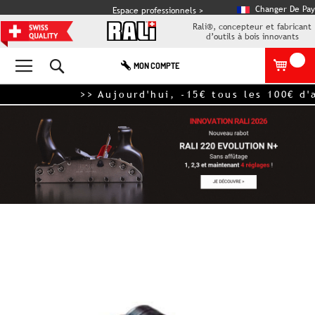
Changer De Pay
Espace professionnels >
Rali®, concepteur et fabricant
d’outils à bois innovants
Rechercher
MON COMPTE
>> Aujourd'hui, -15€ tous les 100€ d'
Skip
to
the
end
of
the
images
gallery