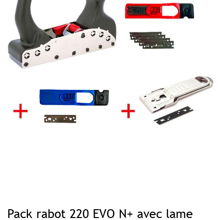
Skip
to
Pack rabot 220 EVO N+ avec lame
the
beginning