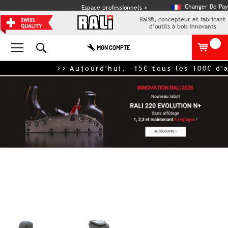
Changer De Pay
Espace professionnels >
Rali®, concepteur et fabricant
d’outils à bois innovants
Rechercher
MON COMPTE
>> Aujourd'hui, -15€ tous les 100€ d'
Skip
to
the
end
of
the
images
gallery