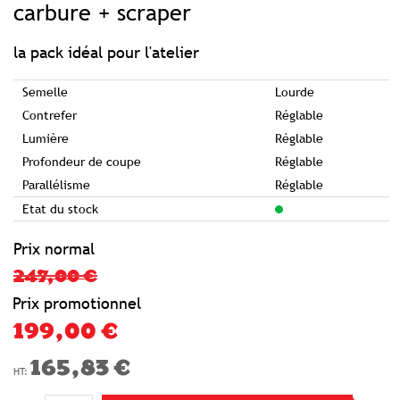
of
carbure + scraper
the
images
gallery
la pack idéal pour l'atelier
Semelle
Lourde
Contrefer
Réglable
Lumière
Réglable
Profondeur de coupe
Réglable
Parallélisme
Réglable
Etat du stock
Prix normal
247,00 €
Prix promotionnel
199,00 €
165,83 €