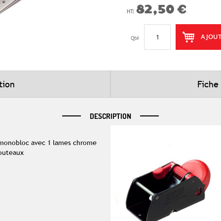
82,50 €
AJOUT
Qté
tion
Fiche
DESCRIPTION
 monobloc avec 1 lames chrome
couteaux