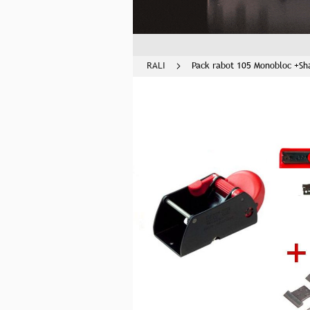
RALI
Pack rabot 105 Monobloc +Sh
Skip
to
the
end
of
the
images
gallery