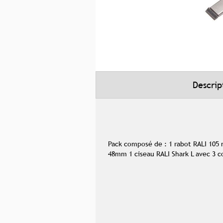
Skip
to
the
beginning
Descrip
of
the
images
gallery
Pack composé de : 1 rabot RALI 105
48mm 1 ciseau RALI Shark L avec 3 