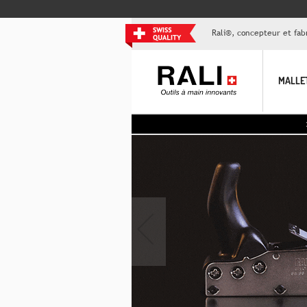
Rali®, concepteur et fabr
MALLE
>> Au
‹