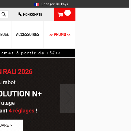
Changer De Pays
Rechercher
MON COMPTE
EUSE
ACCESSOIRES
>> PROMO <<
s
à partir de 15€<<
›