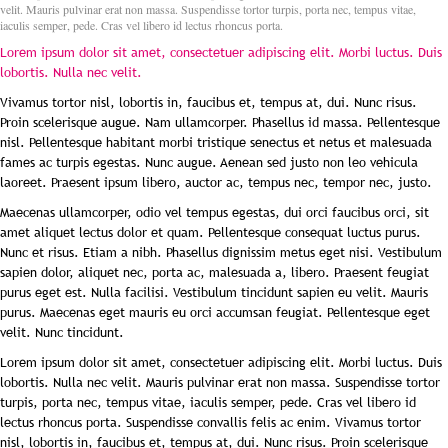
velit. Mauris pulvinar erat non massa. Suspendisse tortor turpis, porta nec, tempus vitae,
iaculis semper, pede. Cras vel libero id lectus rhoncus porta.
Lorem ipsum dolor sit amet, consectetuer adipiscing elit. Morbi luctus. Duis
lobortis. Nulla nec velit.
Vivamus tortor nisl, lobortis in, faucibus et, tempus at, dui. Nunc risus.
Proin scelerisque augue. Nam ullamcorper. Phasellus id massa. Pellentesque
nisl. Pellentesque habitant morbi tristique senectus et netus et malesuada
fames ac turpis egestas. Nunc augue. Aenean sed justo non leo vehicula
laoreet. Praesent ipsum libero, auctor ac, tempus nec, tempor nec, justo.
Maecenas ullamcorper, odio vel tempus egestas, dui orci faucibus orci, sit
amet aliquet lectus dolor et quam. Pellentesque consequat luctus purus.
Nunc et risus. Etiam a nibh. Phasellus dignissim metus eget nisi. Vestibulum
sapien dolor, aliquet nec, porta ac, malesuada a, libero. Praesent feugiat
purus eget est. Nulla facilisi. Vestibulum tincidunt sapien eu velit. Mauris
purus. Maecenas eget mauris eu orci accumsan feugiat. Pellentesque eget
velit. Nunc tincidunt.
Lorem ipsum dolor sit amet, consectetuer adipiscing elit. Morbi luctus. Duis
lobortis. Nulla nec velit. Mauris pulvinar erat non massa. Suspendisse tortor
turpis, porta nec, tempus vitae, iaculis semper, pede. Cras vel libero id
lectus rhoncus porta. Suspendisse convallis felis ac enim. Vivamus tortor
nisl, lobortis in, faucibus et, tempus at, dui. Nunc risus. Proin scelerisque