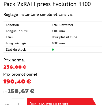
Pack 2xRALI press Evolution 1100
the
beginning
of
the
images
Réglage instantané simple et sans vis
gallery
Fonction
Etau universel
Longueur outil
1100 mm
Etau
Pour plat et tube
Long. serrage
1000 mm
Etat du stock
Prix normal
238,00 €
Prix promotionnel
190,40 €
158,67 €
AJOUTER AU PANIER
Qté