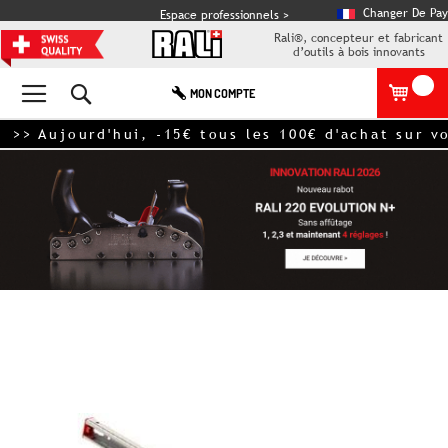
Changer De Pay
Espace professionnels >
Rali®, concepteur et fabricant
d’outils à bois innovants
Rechercher
MON COMPTE
jourd'hui, -15€ tous les 100€ d'achat sur votre 
Skip
to
the
end
of
the
images
gallery