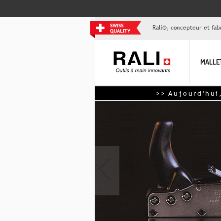
Rali®, concepteur et fabr
MALLE
>> Aujourd'hui, -15€
‹