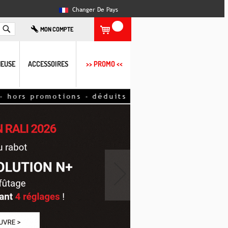
Changer De Pays
Rechercher
MON COMPTE
EUSE
ACCESSOIRES
>> PROMO <<
s promotions - déduits directement sur la comman
›