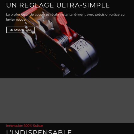
UN REGLAGE ULTRA-SIMPLE
La profondeur de coupe se règle instantanément avec précision grâce au
levier rouge.
EN SAVOIR PLUS
Innovation 100% Suisse
L’INDISPENSABLE