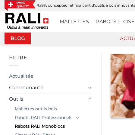
Passer
Rali®, concepteur et fabricant d’outils à bois innovant
au
contenu
MALLETTES
RABOTS
CIS
BLOG
ACTU
FILTRE
Actualités
Communauté
Outils
Mallettes outils bois
Rabots RALI Professionnels
Rabots RALI Monoblocs
Ciseaux RALI Shark