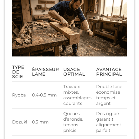
TYPE
ÉPAISSEUR
USAGE
AVANTAGE
DE
LAME
OPTIMAL
PRINCIPAL
SCIE
Travaux
Double face
mixtes,
économise
Ryoba
0,4-0,5 mm
assemblages
temps et
courants
argent
Queues
Dos rigide
d’aronde,
garantit
Dozuki
0,3 mm
tenons
alignement
précis
parfait