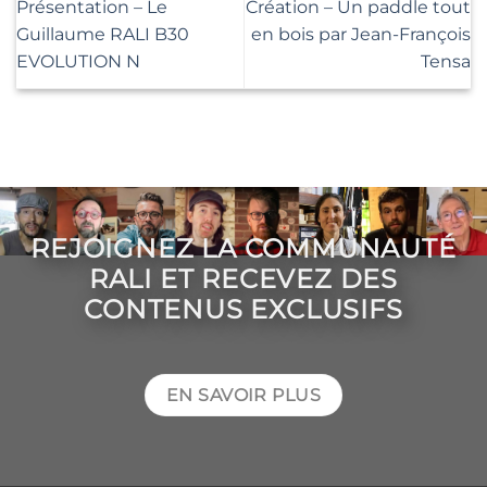
Présentation – Le
Création – Un paddle tout
Guillaume RALI B30
en bois par Jean-François
EVOLUTION N
Tensa
REJOIGNEZ LA COMMUNAUTÉ
RALI ET RECEVEZ DES
CONTENUS EXCLUSIFS
EN SAVOIR PLUS