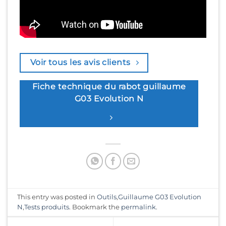
Voir tous les avis clients
Fiche technique du rabot guillaume
G03 Evolution N
This entry was posted in
Outils
,
Guillaume G03 Evolution
N
,
Tests produits
. Bookmark the
permalink
.