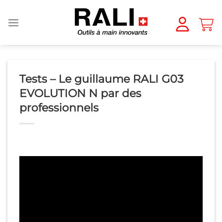
Passer
au
contenu
Tests – Le guillaume RALI G03
EVOLUTION N par des
professionnels