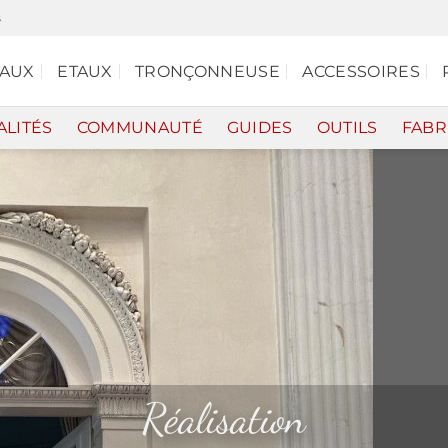
s
EAUX
ETAUX
TRONÇONNEUSE
ACCESSOIRES
ALITÉS
COMMUNAUTÉ
GUIDES
OUTILS
FABR
Réalisation