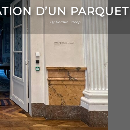
TION D’UN PARQUET
By Remko Streep