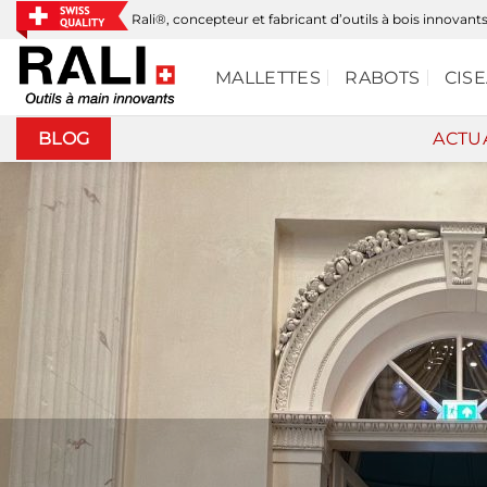
Passer
Rali®, concepteur et fabricant d’outils à bois innovant
au
contenu
MALLETTES
RABOTS
CIS
BLOG
ACTU